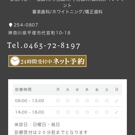
ント
審美歯科/ホワイトニング/矯正歯科
254-0807
神奈川県平塚市代官町10-18
Tel.0463-72-8197
診療時間
月
火
水
木
金
土
日
09:00 - 13:00
〇
〇
〇
〇
〇
〇
／
14:00 - 18:00
〇
〇
〇
〇
〇
〇
／
休診日：
日曜日・祝日
診療受付は２０分前までとなります