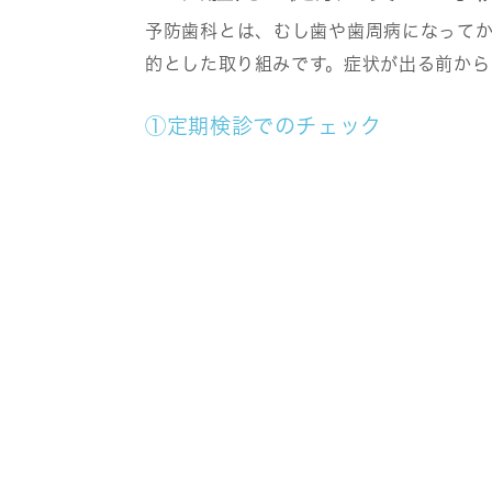
予防歯科とは、むし歯や歯周病になって
的とした取り組みです。症状が出る前から
①定期検診でのチェック
歯医者で歯や歯ぐきの状態、歯垢や歯石の
初期のむし歯や歯周病も見つけやすくなり
②歯のクリーニング
歯医者専用の器具を用いて、歯石や歯垢を
れを除去することで、細菌の増殖を抑えや
③ブラッシング指導