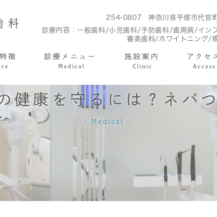
254-0807
神奈川県平塚市代官町1
診療内容：
一般歯科/小児歯科/予防歯科/歯周病/イン
審美歯科/ホワイトニング/
特徴
診療メニュー
施設案内
アクセ
ure
Medical
Clinic
Access
の健康を守るには？ネバ
Medical