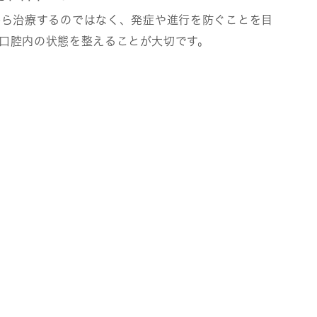
から治療するのではなく、発症や進行を防ぐことを目
口腔内の状態を整えることが大切です。
付着状況を定期的に確認します。自覚症状が少ない
、早期対応につながることがあります。
取り除きます。毎日の歯磨きでは落としきれない汚
すくなります。